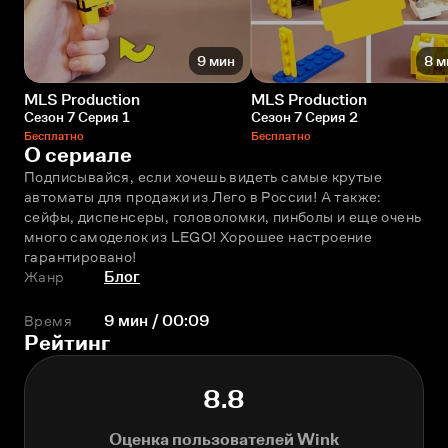
9 мин
8 м
MLS Production
MLS Production
Сезон 7 Серия 1
Сезон 7 Серия 2
Бесплатно
Бесплатно
О сериале
Подписывайся, если хочешь видеть самые крутые 
автоматы для продажи из Лего в России! А также: 
сейфы, диспенсеры, головоломки, пинболы и ещe очень 
много самоделок из LEGO! Хорошее настроение 
гарантировано!
Жанр
Блог
Время
9 мин / 00:09
Рейтинг
8.8
Оценка пользователей Wink