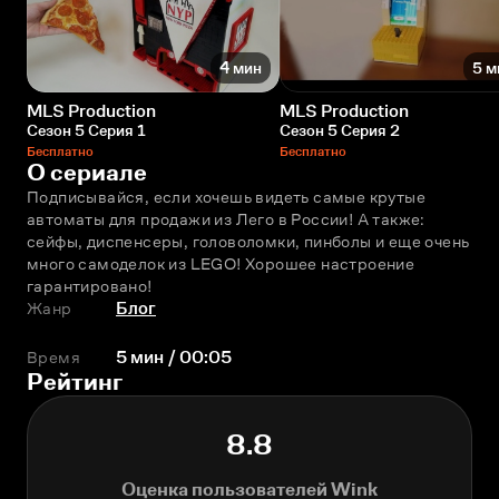
4 мин
5 м
MLS Production
MLS Production
Сезон 5 Серия 1
Сезон 5 Серия 2
Бесплатно
Бесплатно
О сериале
Подписывайся, если хочешь видеть самые крутые 
автоматы для продажи из Лего в России! А также: 
сейфы, диспенсеры, головоломки, пинболы и ещe очень 
много самоделок из LEGO! Хорошее настроение 
гарантировано!
Жанр
Блог
Время
5 мин / 00:05
Рейтинг
8.8
Оценка пользователей Wink