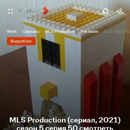
Wink
Сериалы
MLS Production
5-й сезон
Вау! OREO М
MLS Production (сериал, 2021)
сезон 5 серия 50 смотреть