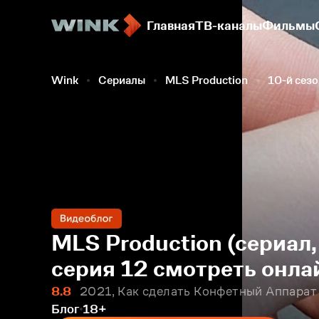
Главная
ТВ-каналы
Фильмы
Wink
Сериалы
MLS Production
10-й сезо
MLS Production (сериал,
серия 12 смотреть онла
8.8
2021, Как сделать Конфетный Аппарат
Блог
18+