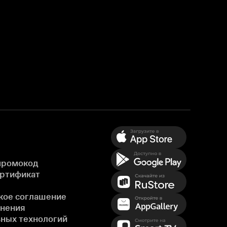
промокод
ертификат
кое соглашение
енения
ных технологий