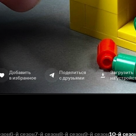
Добавить
Поделиться
Загрузить
в избранное
с друзьями
на устройс
езон
6-й сезон
7-й сезон
8-й сезон
9-й сезон
10-й сезо