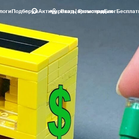
логи
Подборки
Активировать промокод
Вход | Регистрация
Блог
Бесплат