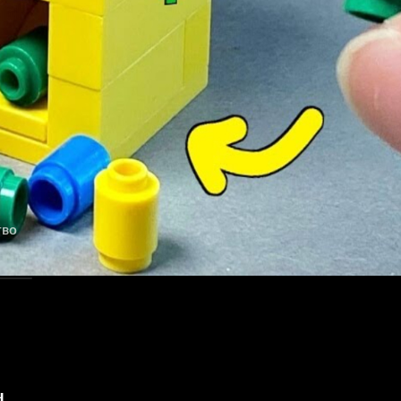
тво
н