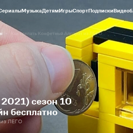
Сериалы
Музыка
Детям
Игры
Спорт
Подписки
Видеоб
н
Как сделать Конфетный Аппарат из ЛЕГО
 2021) сезон 10
йн бесплатно
 из ЛЕГО