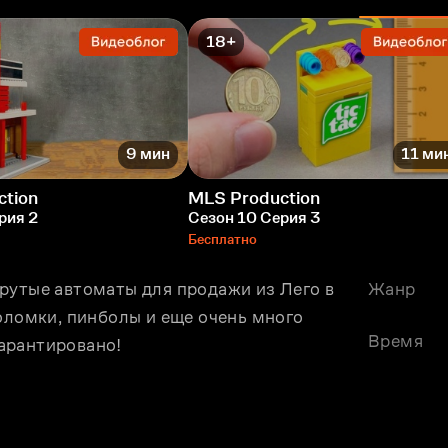
18+
9 мин
11 ми
ction
MLS Production
рия 2
Сезон 10 Серия 3
Бесплатно
рутые автоматы для продажи из Лего в 
Жанр
оломки, пинболы и ещe очень много 
Время
арантировано!