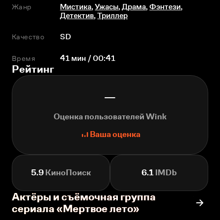
Жанр
Мистика
,
Ужасы
,
Драма
,
Фэнтези
,
Детектив
,
Триллер
Качество
SD
Время
41 мин / 00:41
Рейтинг
—
Оценка пользователей Wink
Ваша оценка
5.9
КиноПоиск
6.1
IMDb
Актёры и съёмочная группа
сериала «Мертвое лето»