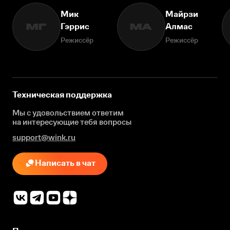
Мик
Майрзи
Гэррис
Алмас
МГ
МА
Режиссёр
Режиссёр
Техническая поддержка
Мы с удовольствием ответим
на интересующие
тебя вопросы
support@wink.ru
Написать в чат