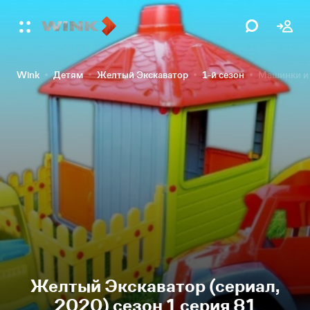
Wink
Детям
Желтый Экскаватор
1-й сезон
Машинки и 
Желтый Экскаватор (сериал,
2020) сезон 1 серия 81