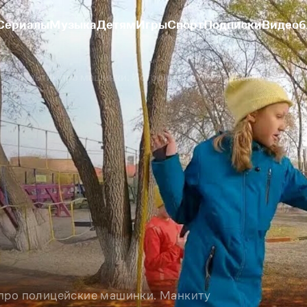
Сериалы
Музыка
Детям
Игры
Спорт
Подписки
Видеоб
Мультик про машинки. Истории про полицейские машинк
про полицейские машинки. Манкиту