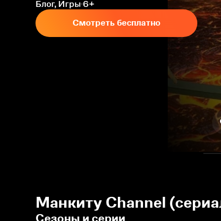
Блог, Игры
6+
Смотреть бесплатно
Манкиту Сhannel (сериа
Сезоны и серии