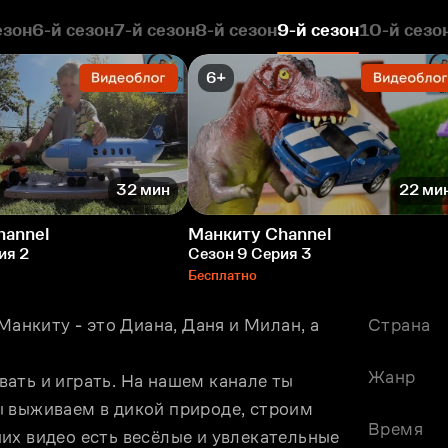
езон
6-й сезон
7-й сезон
8-й сезон
9-й сезон
10-й сезо
6+
32 мин
22 ми
hannel
Манкиту Сhannel
ия 2
Сезон 9 Серия 3
Бесплатно
Манкиту - это Диана, Даня и Милан, а 
Страна
Жанр
ать и играть. На нашем канале ты 
 выживаем в дикой природе, строим 
Время
их видео есть весёлые и увлекательные 