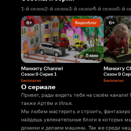
1-й сезон
2-й сезон
3-й сезон
4-й сезон
5-й с
6+
6+
5 мин
Манкиту Сhannel
Манкиту С
Сезон 9 Серия 1
Сезон 9 Сер
Бесплатно
Бесплатно
О сериале
Привет, рады видеть тебя на своём канале! 
также Артём и Илья.
Мы любим мастерить и строить, фантазиров
найдешь увлекательные блоги в которых мы
домики и делаем машины. Так же среди наш