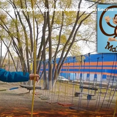
логи
Подборки
Активировать промокод
Вход | Регистрация
Блог
Бесплат
и. Манкиту