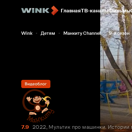
Главная
ТВ-каналы
Фильмы
Wink
Детям
Манкиту Сhannel
9-й сезон
7.9
2022, Мультик про машинки. Истории 