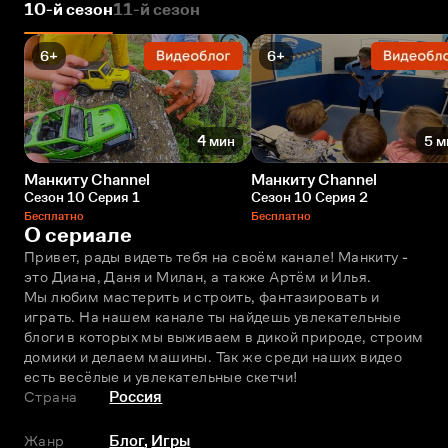
10-й сезон
11-й сезон
6+
6+
4 мин
5 м
Манкиту Сhannel
Манкиту Сhannel
Сезон 10 Серия 1
Сезон 10 Серия 2
Бесплатно
Бесплатно
О сериале
Привет, рады видеть тебя на своём канале! Манкиту - 
это Диана, Даня и Милан, а также Артём и Илья.
Мы любим мастерить и строить, фантазировать и 
играть. На нашем канале ты найдешь увлекательные 
блоги в которых мы выживаем в дикой природе, строим 
домики и делаем машины. Так же среди наших видео 
есть весёлые и увлекательные скетчи!
Страна
Россия
Жанр
Блог
,
Игры