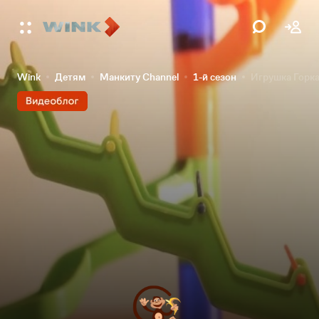
Wink
Детям
Манкиту Сhannel
1-й сезон
Игрушка Горк