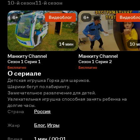
10-й сезон
11-й сезон
6+
6+
14 мин
10 м
Манкиту Сhannel
Манкиту Сhannel
Сезон 1 Серия 1
Сезон 1 Серия 2
Бесплатно
Бесплатно
О сериале
Детская игрушка Горка для шариков. 
Шарики бегут по лабиринту. 
Замечательное развлечение для детей.
Увлекательная игрушка способная занять ребенка на 
долгие часы.
Страна
Россия
Жанр
Блог
,
Игры
Время
1 мин / 00:01