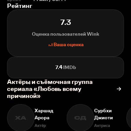
Рейтинг
7.3
Оценка пользователей Wink
Ваша оценка
7.4
IMDb
Актёры и съёмочная группа
сериала «Любовь всему
причиной»
Харшад
Сурбхи
Арора
Джиоти
ХА
СД
Актёр
Актриса