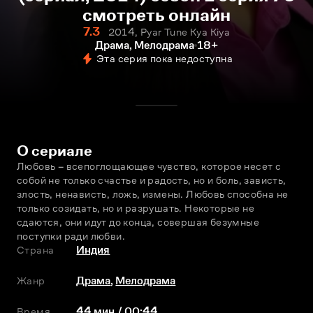
смотреть онлайн
7.3
2014, Pyar Tune Kya Kiya
Драма, Мелодрама
18+
Эта серия пока недоступна
О сериале
Любовь – всепоглощающее чувство, которое несет с 
собой не только счастье и радость, но и боль, зависть, 
злость, ненависть, ложь, измены. Любовь способна не 
только созидать, но и разрушать. Некоторые не 
сдаются, они идут до конца, совершая безумные 
поступки ради любви.
Страна
Индия
Жанр
Драма
,
Мелодрама
Время
44 мин / 00:44