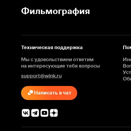
Фильмография
Техническая поддержка
По
Мы с удовольствием ответим
Ин
на интересующие
тебя вопросы
Во
Ус
support@wink.ru
Об
Написать в чат