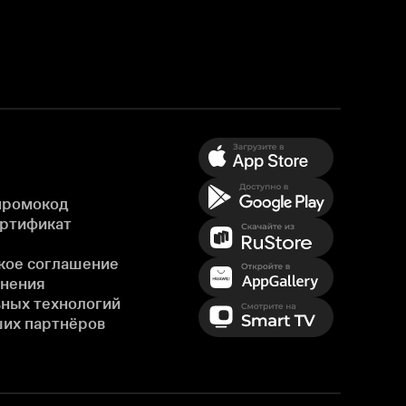
промокод
ертификат
кое соглашение
енения
ных технологий
ших партнёров