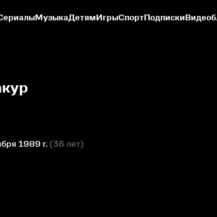
Сериалы
Музыка
Детям
Игры
Спорт
Подписки
Видеоб
акур
бря 1989 г.
(
36 лет
)