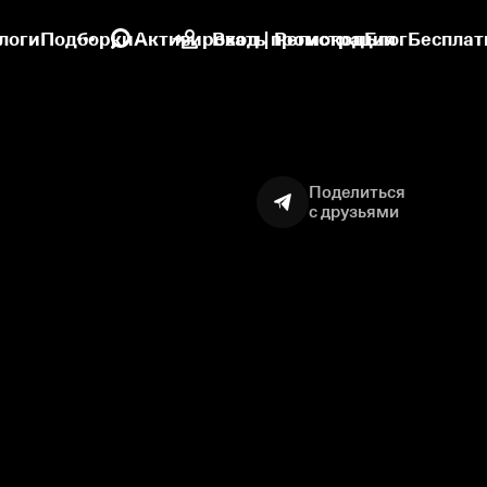
логи
Подборки
Активировать промокод
Вход | Регистрация
Блог
Бесплат
Поделиться
с друзьями