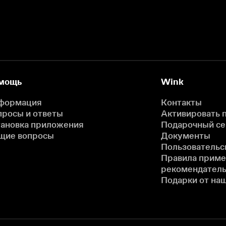
мощь
Wink
формация
Контакты
просы и ответы
Активировать 
тановка приложения
Подарочный с
щие вопросы
Документы
Пользовательс
Правила прим
рекомендатель
Подарки от на