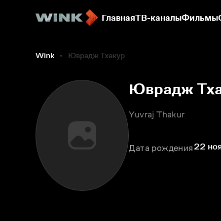
Главная
ТВ-каналы
Фильмы
Wink
Юврадж Тхакур
Юврадж Тх
Yuvraj Thakur
22 ноя
Дата рождения