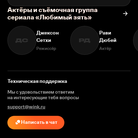
Актёры и съёмочная группа
сериала «Любимый зять»
Джексон
Рави
Сетхи
Дюбей
ДС
РД
Режиссёр
Актёр
Техническая поддержка
Мы с удовольствием ответим
на интересующие
тебя вопросы
support@wink.ru
Написать в чат