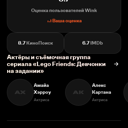
Оценка пользователей Wink
Ваша оценка
8.7
КиноПоиск
6.7
IMDb
Актёры и съёмочная группа
сериала «Lego Friends: Девчонки
на задании»
Амайа
Алекс
Хэрроу
Картана
АХ
АК
Актриса
Актриса