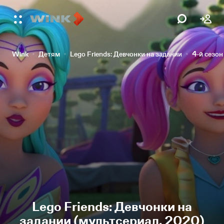
Wink
Детям
Lego Friends: Девчонки на задании
4-й сезон
Lego Friends: Девчонки на
задании (мультсериал, 2020)