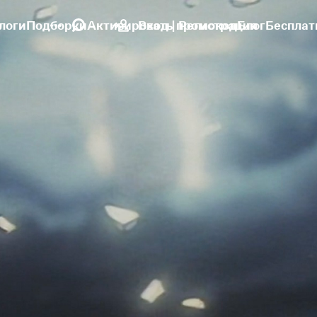
логи
Подборки
Активировать промокод
Вход | Регистрация
Блог
Бесплат