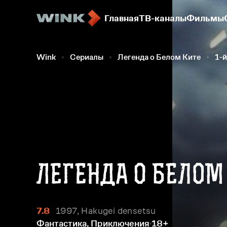
Главная
ТВ-каналы
Фильмы
Wink
Сериалы
Легенда о Белом Ките
1-й
7.8
1997, Hakugei densetsu
Фантастика, Приключения
18+