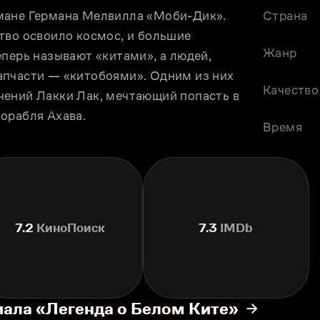
мане Германа Мелвилла «Моби-Дик». 
Страна
тво освоило космос, и большие 
Жанр
перь называют «китами», а людей, 
пчасти — «китобоями». Одним из них 
Качество
ений Лакки Лак, мечтающий попасть в 
орабля Ахава.
Время
7.2
КиноПоиск
7.3
IMDb
иала «Легенда о Белом Ките»