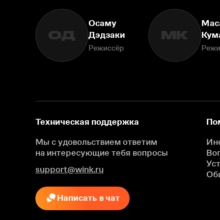
Осаму
Мас
ОД
МК
Дэдзаки
Кум
Режиссёр
Режи
Техническая поддержка
По
Мы с удовольствием ответим
Ин
на интересующие
тебя вопросы
Во
Ус
support@wink.ru
Об
Написать в чат