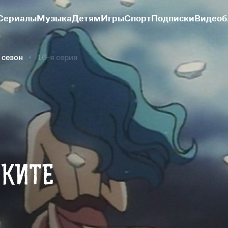
Сериалы
Музыка
Детям
Игры
Спорт
Подписки
Видеоб
 сезон
16-я серия