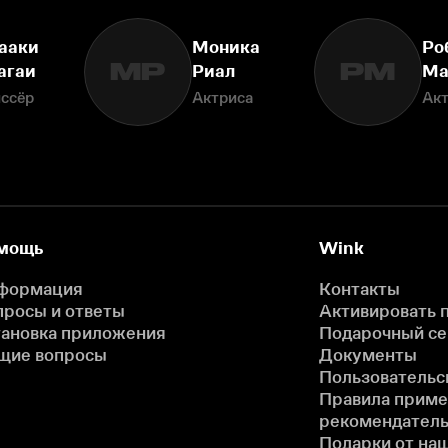
ааки
Моника
Ро
МР
РМ
агаи
Риал
Ма
ссёр
Актриса
Ак
мощь
Wink
формация
Контакты
просы и ответы
Активировать 
тановка приложения
Подарочный с
щие вопросы
Документы
Пользовательс
Правила прим
рекомендатель
Подарки от на