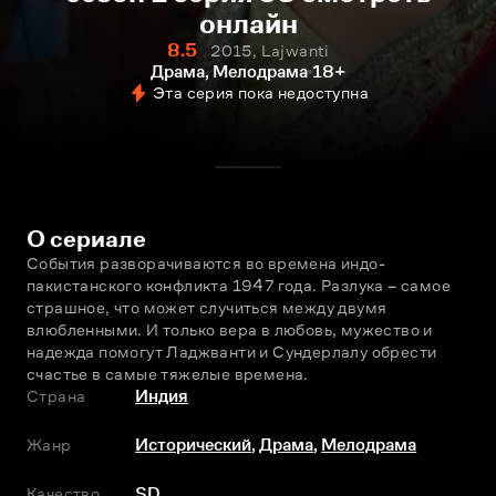
онлайн
8.5
2015, Lajwanti
Драма, Мелодрама
18+
Эта серия пока недоступна
О сериале
События разворачиваются во времена индо-
пакистанского конфликта 1947 года. Разлука – самое 
страшное, что может случиться между двумя 
влюбленными. И только вера в любовь, мужество и 
надежда помогут Ладжванти и Сундерлалу обрести 
счастье в самые тяжелые времена.
Страна
Индия
Жанр
Исторический
,
Драма
,
Мелодрама
Качество
SD