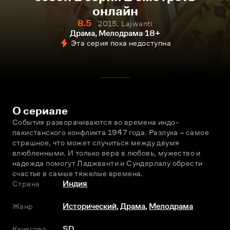
онлайн
8.5
2015, Lajwanti
Драма, Мелодрама
18+
Эта серия пока недоступна
О сериале
События разворачиваются во времена индо-
пакистанского конфликта 1947 года. Разлука – самое 
страшное, что может случиться между двумя 
влюбленными. И только вера в любовь, мужество и 
надежда помогут Ладжванти и Сундерлалу обрести 
счастье в самые тяжелые времена.
Страна
Индия
Жанр
Исторический
,
Драма
,
Мелодрама
Качество
SD