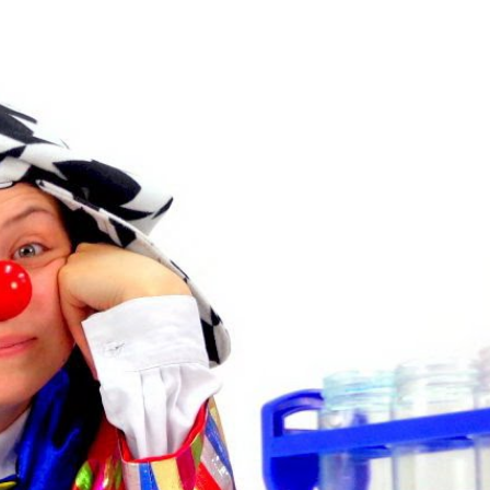
логи
Подборки
Активировать промокод
Вход | Регистрация
Блог
Бесплат