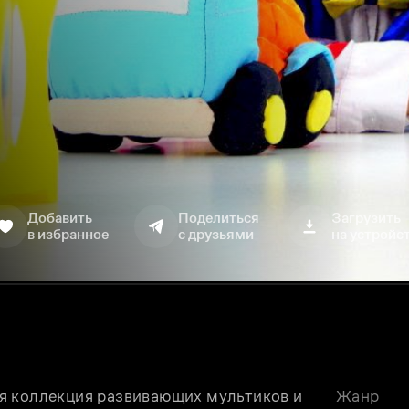
Добавить
Поделиться
Загрузить
в избранное
с друзьями
на устройс
я коллекция развивающих мультиков и 
Жанр