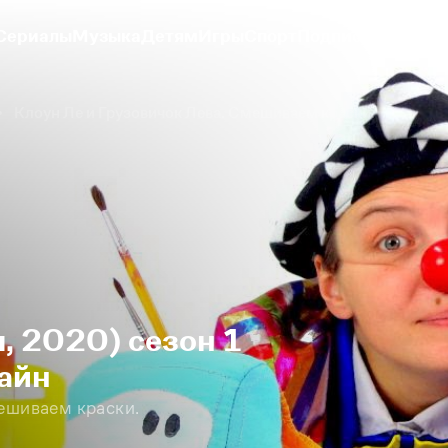
Сериалы
Музыка
Детям
Игры
Спорт
Подписки
Видеоб
Клоун Ле и Грузовичок Лева. Смешиваем краски.
, 2020) сезон 1
айн
ешиваем краски.