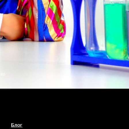
тво
Блог