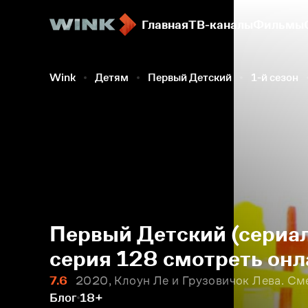
Главная
ТВ-каналы
Фильмы
Wink
Детям
Первый Детский
1-й сезон
Первый Детский (сериал
серия 128 смотреть онл
7.6
2020, Клоун Ле и Грузовичок Лева. См
Блог
18+