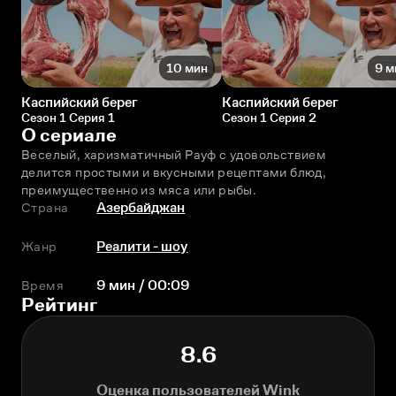
10 мин
9 м
Каспийский берег
Каспийский берег
Сезон 1 Серия 1
Сезон 1 Серия 2
О сериале
Веселый, харизматичный Рауф с удовольствием 
делится простыми и вкусными рецептами блюд, 
преимущественно из мяса или рыбы.
Страна
Азербайджан
Жанр
Реалити - шоу
Время
9 мин / 00:09
Рейтинг
8.6
Оценка пользователей Wink