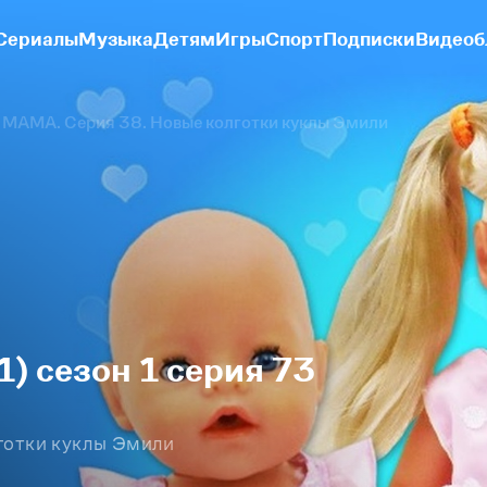
Сериалы
Музыка
Детям
Игры
Спорт
Подписки
Видеоб
 МАМА. Серия 38. Новые колготки куклы Эмили
) сезон 1 серия 73
готки куклы Эмили