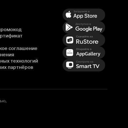
промокод
ертификат
кое соглашение
енения
ных технологий
ших партнёров
ью,