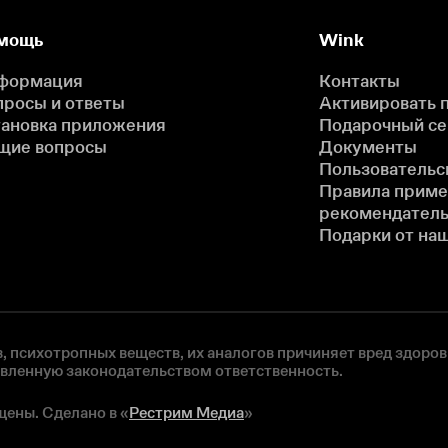
мощь
Wink
формация
Контакты
просы и ответы
Активировать 
тановка приложения
Подарочный с
щие вопросы
Документы
Пользовательс
Правила прим
рекомендатель
Подарки от на
, психотропных веществ, их аналогов причиняет вред здоров
овленную законодательством ответственность.
щены. Сделано в «
Рестрим Медиа
»