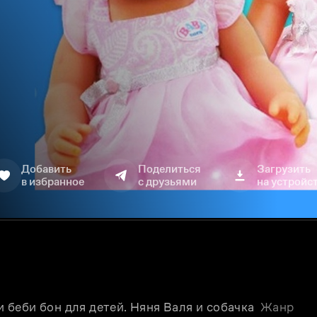
Добавить
Поделиться
Загрузить
в избранное
с друзьями
на устройс
беби бон для детей. Няня Валя и собачка 
Жанр