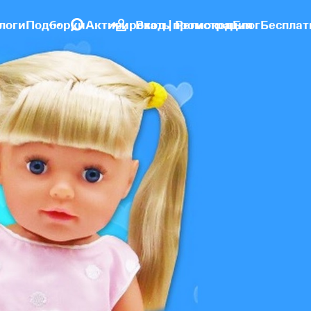
логи
Подборки
Активировать промокод
Вход | Регистрация
Блог
Бесплат