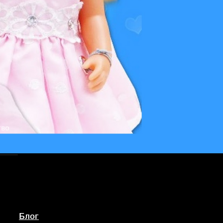
тво
Блог