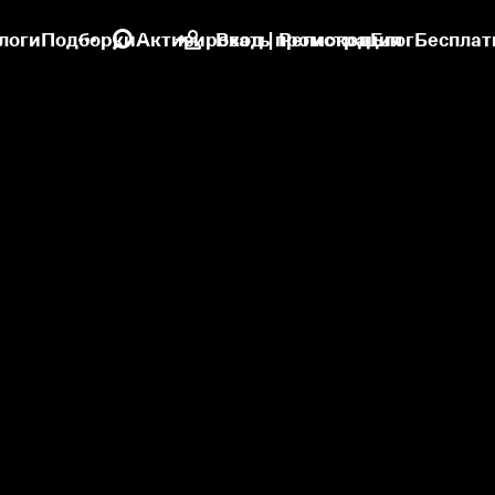
логи
Подборки
Активировать промокод
Вход | Регистрация
Блог
Бесплат