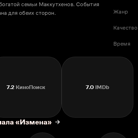
богатой семьи Маккутхенов. Cобытия 
Жанр
на для обеих сторон.
Качество
Время
7.2
КиноПоиск
7.0
IMDb
иала «Измена»