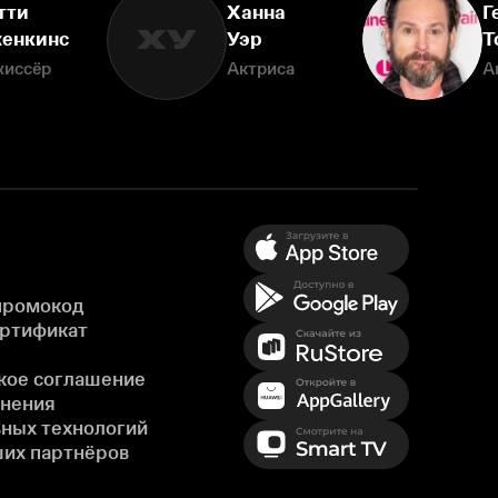
тти
Ханна
Г
ХУ
енкинс
Уэр
Т
жиссёр
Актриса
А
промокод
ертификат
кое соглашение
енения
ных технологий
ших партнёров