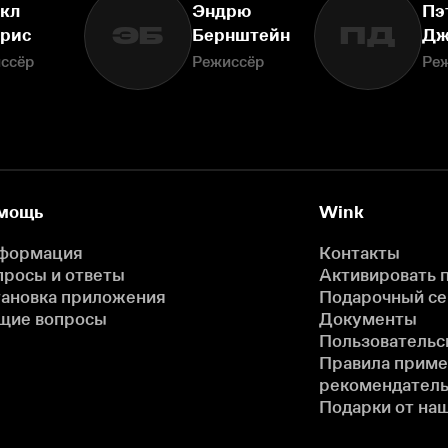
кл
Эндрю
Пэ
ЭБ
ПД
рис
Бернштейн
Дж
ссёр
Режиссёр
Ре
мощь
Wink
формация
Контакты
просы и ответы
Активировать 
тановка приложения
Подарочный с
щие вопросы
Документы
Пользовательс
Правила прим
рекомендатель
Подарки от на