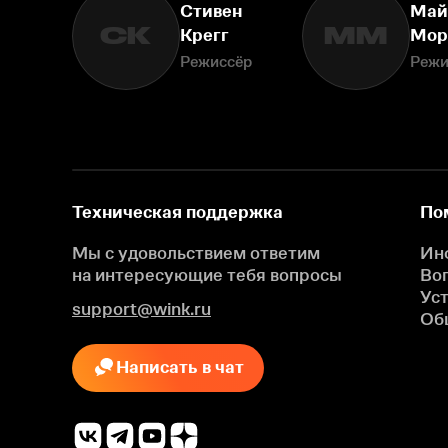
Стивен
Май
СК
ММ
Крегг
Мор
Режиссёр
Режи
Техническая поддержка
По
Мы с удовольствием ответим
Ин
на интересующие
тебя вопросы
Во
Ус
support@wink.ru
Об
Написать в чат