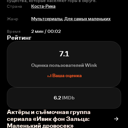
существа, которые населяют горы в округе.
Страна
Коста-Рика
Жанр
Мультсериалы
,
Для самых маленьких
Время
2 мин / 00:02
Рейтинг
7.1
Оценка пользователей Wink
Ваша оценка
6.2
IMDb
Актёры и съёмочная группа
сериала «Ивик фон Зальца:
Маленький дровосек»