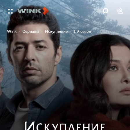
Wink
Сериалы
Искупление
1-й сезон
21-я серия