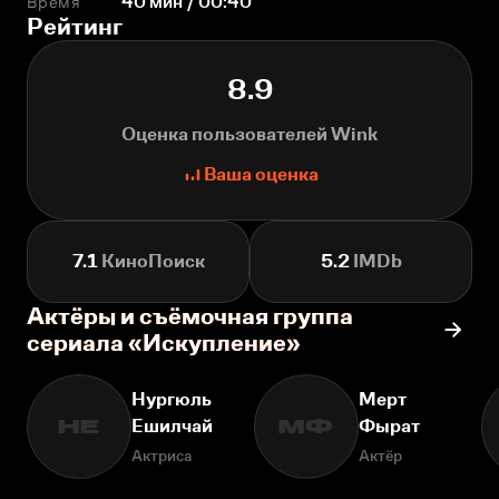
Время
40 мин / 00:40
Рейтинг
8.9
Оценка пользователей Wink
Ваша оценка
7.1
КиноПоиск
5.2
IMDb
Актёры и съёмочная группа
сериала «Искупление»
Нургюль
Мерт
Ешилчай
Фырат
НЕ
МФ
Актриса
Актёр