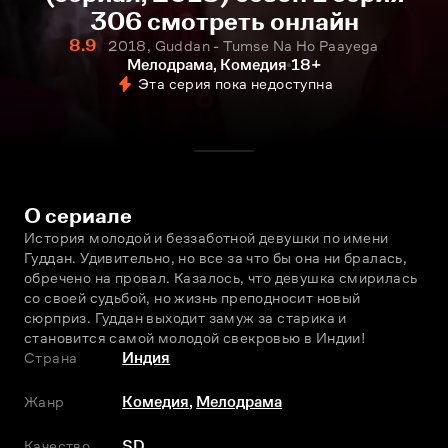
306 смотреть онлайн
8.9
2018, Guddan - Tumse Na Ho Paayega
Мелодрама, Комедия
18+
Эта серия пока недоступна
О сериале
История молодой и беззаботной девушки по имени 
Гуддан. Удивительно, но все за что бы она ни бралась, 
обречено на провал. Казалось, что девушка смирилась 
со своей судьбой, но жизнь преподносит новый 
сюрприз. Гуддан выходит замуж за старика и 
становится самой молодой свекровью в Индии!
Страна
Индия
Жанр
Комедия
,
Мелодрама
Качество
SD