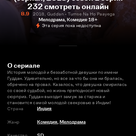
232 смотреть онлайн
8.9
2018, Guddan - Tumse Na Ho Paayega
Мелодрама, Комедия
18+
Эта серия пока недоступна
О сериале
История молодой и беззаботной девушки по имени 
Гуддан. Удивительно, но все за что бы она ни бралась, 
обречено на провал. Казалось, что девушка смирилась 
со своей судьбой, но жизнь преподносит новый 
сюрприз. Гуддан выходит замуж за старика и 
становится самой молодой свекровью в Индии!
Страна
Индия
Жанр
Комедия
,
Мелодрама
Качество
SD