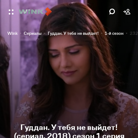
Wink
Сериалы
Гуддан. У тебя не выйдет!
1-й сезон
232
Гуддан. У тебя не выйдет!
(сериал, 2018) сезон 1 серия