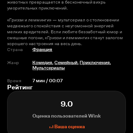
животных превращается в бесконечный вихрь 
уморительных приключений.
«Гриззи и лемминги» — мультсериал о столкновении 
медвежьего спокойствия с неугомонной энергией 
мелких вредителей. Если любите беззаботный юмор и 
смешные погони, «Гриззи и лемминги» станут залогом 
хорошего настроения на весь день.
Страна
Франция
Жанр
Комедия
,
Семейный
,
Приключения
,
Мультсериалы
Время
7 мин / 00:07
Рейтинг
9.0
Оценка пользователей Wink
Ваша оценка