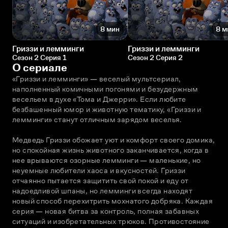
8 мин
8 м
Гриззи и лемминги
Гриззи и лемминги
Сезон 2 Серия 1
Сезон 2 Серия 2
О сериале
«Гриззи и лемминги» — веселый мультсериал, 
наполненный комичными погонями и безудержным 
весельем в духе «Тома и Джерри». Если любите 
безбашенный юмор и животную тематику, «Гриззи и 
лемминги» станут отличным зарядом веселья.
Медведь Гриззи обожает уют и комфорт своего домика, 
но спокойная жизнь животного заканчивается, когда в 
нее врываются озорные лемминги — маленькие, но 
неуемные любители хаоса и вкусностей. Гриззи 
отчаянно пытается защитить свой покой и еду от 
надоедливой шпаны, но лемминги всегда находят 
новый способ перехитрить мохнатого добряка. Каждая 
серия — новая битва за контроль, полная забавных 
ситуаций и изобретательных трюков. Противостояние 