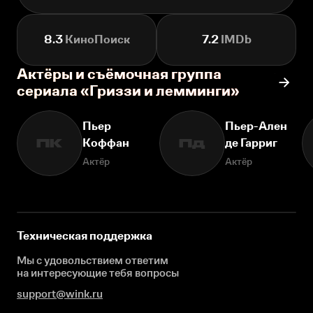
8.3
КиноПоиск
7.2
IMDb
Актёры и съёмочная группа
сериала «Гриззи и лемминги»
Пьер
Пьер-Ален
Коффан
де Гарриг
ПК
Пд
Актёр
Актёр
Техническая поддержка
Мы с удовольствием ответим
на интересующие
тебя вопросы
support@wink.ru