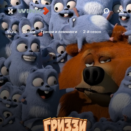
Wink
Детям
Гриззи и лемминги
2-й сезон
75-я серия