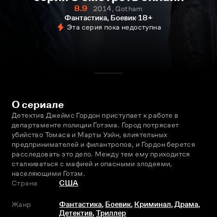
8.9
2014, Gotham
Фантастика, Боевик
18+
Эта серия пока недоступна
О сериале
Детектив Джеймс Гордон приступает к работе в 
департаменте полиции Готэма. Город потрясает 
убийство Томаса и Марты Уэйн, влиятельных 
предпринимателей и филантропов, и Гордон берeтся 
расследовать это дело. Между тем ему приходится 
сталкиваться с мафией и опасными злодеями, 
населяющими Готэм.
Страна
США
Жанр
Фантастика
,
Боевик
,
Криминал
,
Драма
,
Детектив
,
Триллер