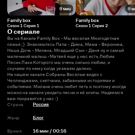
9 мин
9 м
Family box
Family box
Сезон 1 Серия 1
Сезон 1 Серия 2
О сериале
Вы на Канале Family Box - Мы веселая Многодетная 
семья ;)  Знакомьтесь Папа - Дима, Мама - Вероника, 
Наша Дочь - Милана, Младший Сын - Даня ну и самый 
маленький малыш -Матвей еще у нас есть Любим 
Песик Лаки Которого мы очень сильно любим, и 
скучаем по нему когда уезжаем далеко. 
На нашем канале Собраны Веселые видео с 
Челленджами, скетчами, забавными историями и 
событиями. Милана очень любит петь и поэтому иногда 
можно на канале увидеть песни и её клипы. Надеемся 
вам понравится у нас :)
Страна
Россия
Жанр
Блог
Время
16 мин / 00:16