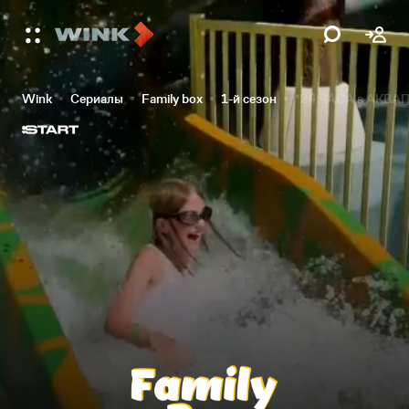
Wink
Сериалы
Family box
1-й сезон
*24 ЧАСА в АКВА