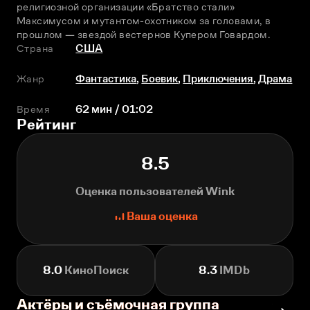
религиозной организации «Братство стали» 
Максимусом и мутантом-охотником за головами, в 
прошлом — звездой вестернов Купером Говардом.
Страна
США
Жанр
Фантастика
,
Боевик
,
Приключения
,
Драма
Время
62 мин / 01:02
Рейтинг
8.5
Оценка пользователей Wink
Ваша оценка
8.0
КиноПоиск
8.3
IMDb
Актёры и съёмочная группа