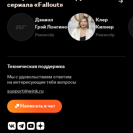
сериала «Fallout»
Дэниэл
Клер
Грэй Лонгино
Килнер
ДГ
Режиссёр
Режиссёр
Техническая поддержка
Мы с удовольствием ответим
на интересующие
тебя вопросы
support@wink.ru
Написать в чат