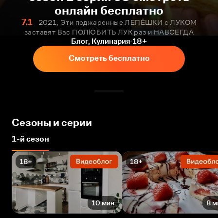
онлайн бесплатно
7.1
2021, Эти поджаренные ЛЕПЁШКИ с ЛУКОМ
заставят Вас ПОЛЮБИТЬ ЛУК раз и НАВСЕГДА
Блог, Кулинария
18+
Смотреть бесплатно
Сезоны и серии
1-й сезон
18+
18+
10 мин
8 м