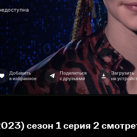
 недоступна
Добавить
Поделиться
Загрузить
в избранное
с друзьями
на устройс
2023) сезон 1 серия 2 смотре