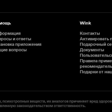
мощь
Wink
формация
Контакты
просы и ответы
Активировать 
тановка приложения
Подарочный с
щие вопросы
Документы
Пользовательс
Правила прим
рекомендатель
Подарки от на
, психотропных веществ, их аналогов причиняет вред здоров
овленную законодательством ответственность.