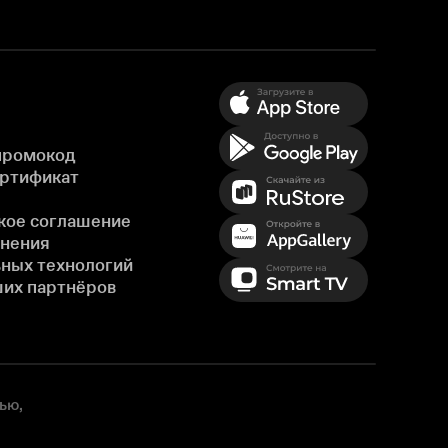
промокод
ертификат
кое соглашение
енения
ных технологий
ших партнёров
ью,