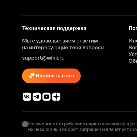
Техническая поддержка
По
Мы с удовольствием ответим
Ин
на интересующие
тебя вопросы
Во
Ус
support@wink.ru
Об
Написать в чат
Незаконное потребление наркотических средств
их незаконный оборот запрещен и влечет устан