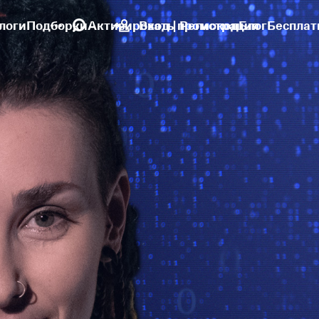
логи
Подборки
Активировать промокод
Вход | Регистрация
Блог
Бесплат