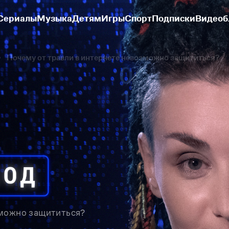
Сериалы
Музыка
Детям
Игры
Спорт
Подписки
Видеоб
Почему от травли в интернете невозможно защититься?
зможно защититься?