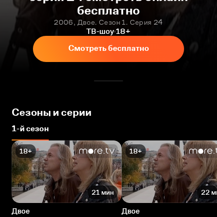
бесплатно
2006, Двое. Сезон 1. Серия 24
ТВ-шоу
18+
Смотреть бесплатно
Сезоны и серии
1-й сезон
18+
18+
21 мин
22 м
Двое
Двое