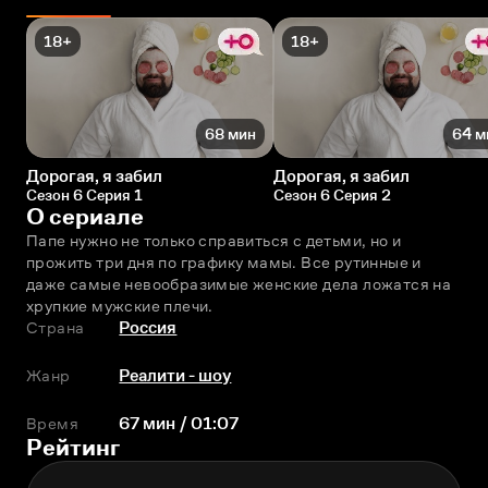
18+
18+
68 мин
64 м
Дорогая, я забил
Дорогая, я забил
Сезон 6 Серия 1
Сезон 6 Серия 2
О сериале
Папе нужно не только справиться с детьми, но и 
прожить три дня по графику мамы. Все рутинные и 
даже самые невообразимые женские дела ложатся на 
хрупкие мужские плечи.
Страна
Россия
Жанр
Реалити - шоу
Время
67 мин / 01:07
Рейтинг