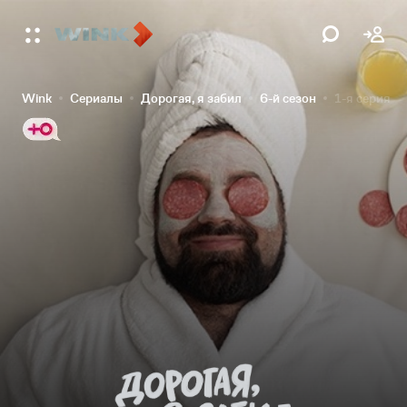
Wink
Сериалы
Дорогая, я забил
6-й сезон
1-я серия