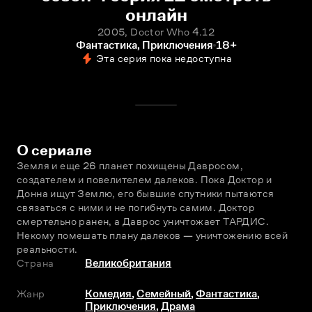
онлайн
2005, Doctor Who 4.12
Фантастика, Приключения
18+
Эта серия пока недоступна
О сериале
Земля и ещe 26 планет похищены Давросом, 
создателем и повелителем далеков. Пока Доктор и 
Донна ищут Землю, его бывшие спутники пытаются 
связаться с ними и не погибнуть самим. Доктор 
смертельно ранен, а Даврос уничтожает ТАРДИС. 
Некому помешать плану далеков — уничтожению всей 
реальности.
Страна
Великобритания
Жанр
Комедия
,
Семейный
,
Фантастика
,
Приключения
,
Драма