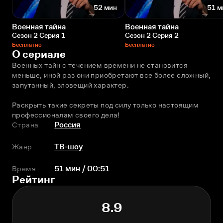
52 мин
51 м
Военная тайна
Военная тайна
Сезон 2 Серия 1
Сезон 2 Серия 2
Бесплатно
Бесплатно
О сериале
Военных тайн с течением времени не становится 
меньше, иной раз они приобретают все более сложный, 
запутанный, зловещий характер.
Раскрыть такие секреты под силу только настоящим 
профессионалам своего дела!
Страна
Россия
Жанр
ТВ-шоу
Время
51 мин / 00:51
Рейтинг
8.9