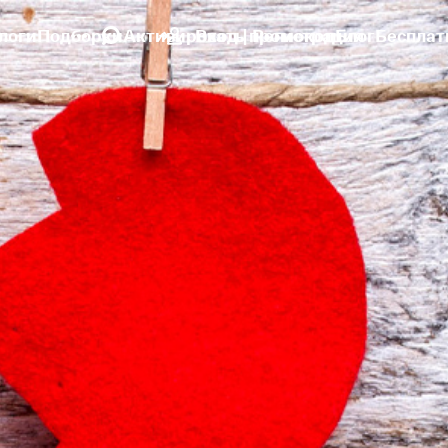
логи
Подборки
Активировать промокод
Вход | Регистрация
Блог
Бесплат