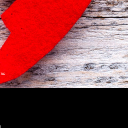
тво
н