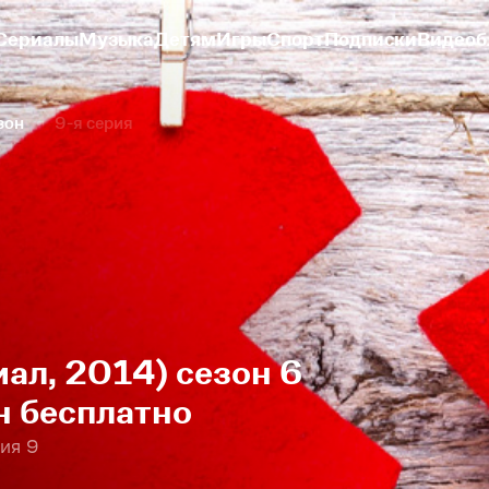
Сериалы
Музыка
Детям
Игры
Спорт
Подписки
Видеоб
зон
9-я серия
ал, 2014) сезон 6
н бесплатно
ия 9