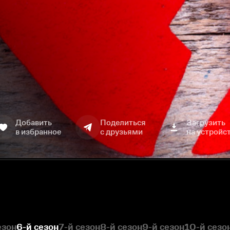
Добавить
Поделиться
Загрузить
в избранное
с друзьями
на устройс
езон
6-й сезон
7-й сезон
8-й сезон
9-й сезон
10-й сезо