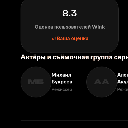
8.3
Оценка пользователей Wink
Ваша оценка
Актёры и съёмочная группа сер
Михаил
Але
МБ
АА
Букреев
Аку
Режиссёр
Режи