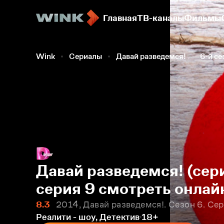
Главная
ТВ-каналы
Фильмы
Wink
Сериалы
Давай разведемся!
6-й се
Давай разведемся! (сери
серия 9 смотреть онлай
8.3
2014, Давай разведемся!. Сезон 6. Сер
Реалити - шоу, Детектив
18+