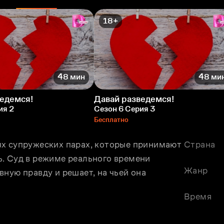
18+
48 мин
48 ми
ведемся!
Давай разведемся!
ия 2
Сезон 6 Серия 3
Бесплатно
х супружеских парах, которые принимают 
Страна
. Суд в режиме реального времени 
Жанр
ную правду и решает, на чьей она 
Время