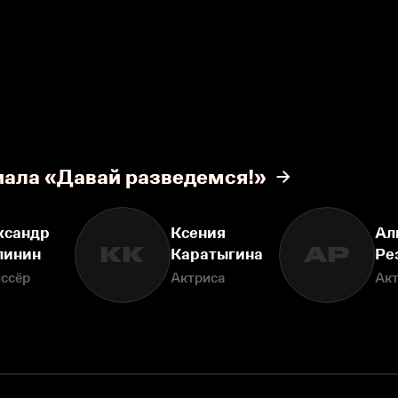
иала «Давай разведемся!»
ксандр
Ксения
Ал
КК
АР
линин
Каратыгина
Ре
ссёр
Актриса
Ак