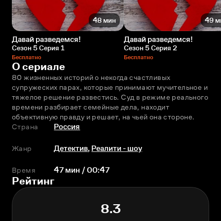
48 мин
49 м
Давай разведемся!
Давай разведемся!
Сезон 5 Серия 1
Сезон 5 Серия 2
Бесплатно
Бесплатно
О сериале
80 жизненных историй о некогда счастливых 
супружеских парах, которые принимают мучительное и 
тяжелое решение развестись. Суд в режиме реального 
времени разбирает семейные дела, находит 
объективную правду и решает, на чьей она стороне.
Страна
Россия
Жанр
Детектив
,
Реалити - шоу
Время
47 мин / 00:47
Рейтинг
8.3