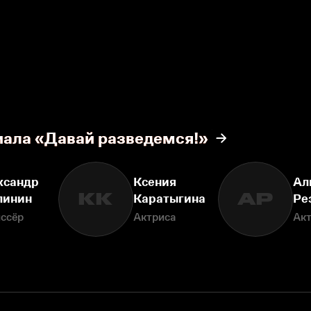
иала «Давай разведемся!»
ксандр
Ксения
Ал
КК
АР
линин
Каратыгина
Ре
ссёр
Актриса
Ак