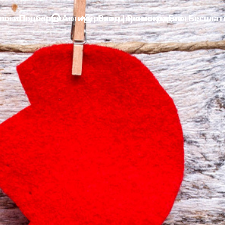
логи
Подборки
Активировать промокод
Вход | Регистрация
Блог
Бесплат