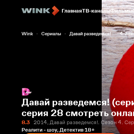
Главная
ТВ-каналы
Фильмы
Wink
Сериалы
Давай разведемся!
4-й се
Давай разведемся! (сери
серия 28 смотреть онла
8.3
2014, Давай разведемся!. Сезон 4. Се
Реалити - шоу, Детектив
18+