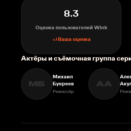
8.3
Оценка пользователей Wink
Ваша оценка
Актёры и съёмочная группа сер
Михаил
Але
МБ
АА
Букреев
Аку
Режиссёр
Режи