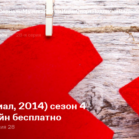
Сериалы
Музыка
Детям
Игры
Спорт
Подписки
Видеоб
зон
28-я серия
ал, 2014) сезон 4
йн бесплатно
рия 28