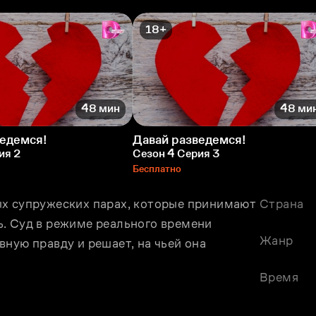
18+
48 мин
48 ми
ведемся!
Давай разведемся!
ия 2
Сезон 4 Серия 3
Бесплатно
х супружеских парах, которые принимают 
Страна
. Суд в режиме реального времени 
Жанр
ную правду и решает, на чьей она 
Время