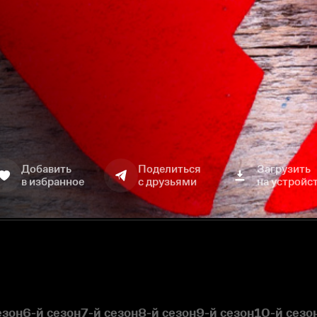
Добавить
Поделиться
Загрузить
в избранное
с друзьями
на устройс
езон
6-й сезон
7-й сезон
8-й сезон
9-й сезон
10-й сезо