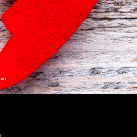
тво
н