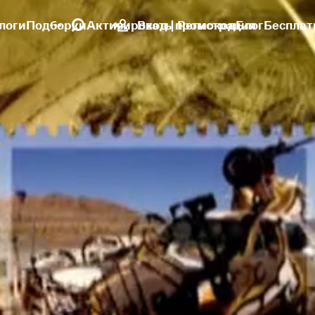
логи
Подборки
Активировать промокод
Вход | Регистрация
Блог
Бесплат