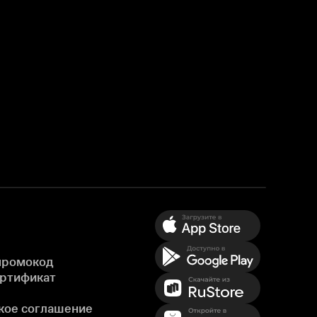
промокод
ертификат
кое соглашение