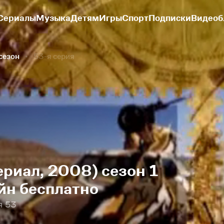
Сериалы
Музыка
Детям
Игры
Спорт
Подписки
Видеоб
 сезон
53-я серия
сериал, 2008) сезон 1
йн бесплатно
я 53