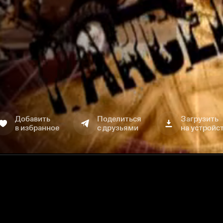
Добавить
Поделиться
Загрузить
в избранное
с друзьями
на устройс