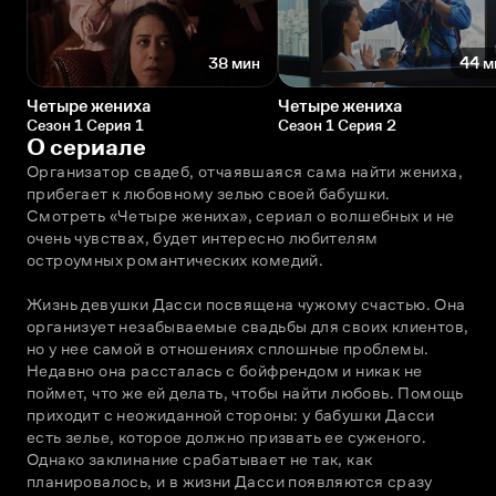
38 мин
44 м
Четыре жениха
Четыре жениха
Сезон 1 Серия 1
Сезон 1 Серия 2
О сериале
Организатор свадеб, отчаявшаяся сама найти жениха, 
прибегает к любовному зелью своей бабушки. 
Смотреть «Четыре жениха», сериал о волшебных и не 
очень чувствах, будет интересно любителям 
остроумных романтических комедий.
Жизнь девушки Дасси посвящена чужому счастью. Она 
организует незабываемые свадьбы для своих клиентов, 
но у нее самой в отношениях сплошные проблемы. 
Недавно она рассталась с бойфрендом и никак не 
поймет, что же ей делать, чтобы найти любовь. Помощь 
приходит с неожиданной стороны: у бабушки Дасси 
есть зелье, которое должно призвать ее суженого. 
Однако заклинание срабатывает не так, как 
планировалось, и в жизни Дасси появляются сразу 