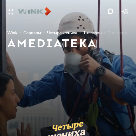
Wink
Сериалы
Четыре жениха
1-й сезон
2-я серия