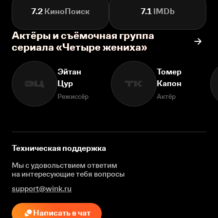
7.2
КиноПоиск
7.1
IMDb
Актёры и съёмочная группа
сериала «Четыре жениха»
Эйтан
Томер
Цур
Капон
ЭЦ
ТК
Режиссёр
Актёр
Техническая поддержка
Мы с удовольствием ответим
на интересующие
тебя вопросы
support@wink.ru
Написать в чат