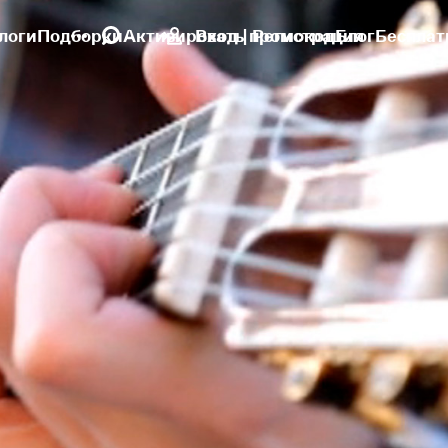
логи
Подборки
Активировать промокод
Вход | Регистрация
Блог
Бесплат