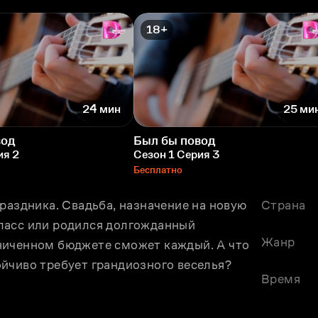
18+
24 мин
25 ми
вод
Был бы повод
ия 2
Сезон 1 Серия 3
Бесплатно
раздника. Свадьба, назначение на новую 
Страна
ласс или родился долгожданный 
Жанр
ниченном бюджете сможет каждый. А что 
йчиво требует грандиозного веселья?
Время