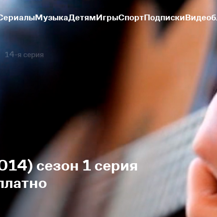
Сериалы
Музыка
Детям
Игры
Спорт
Подписки
Видеоб
14-я серия
014) сезон 1 серия
платно