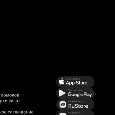
промокод
ертификат
кое соглашение