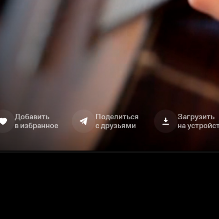
Добавить
Поделиться
Загрузить
в избранное
с друзьями
на устройс