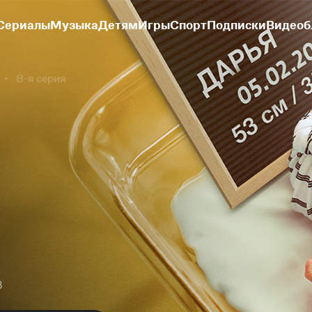
Сериалы
Музыка
Детям
Игры
Спорт
Подписки
Видеоб
8-я серия
8