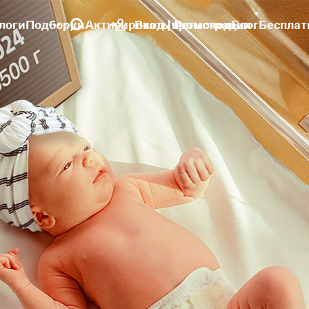
логи
Подборки
Активировать промокод
Вход | Регистрация
Блог
Бесплат