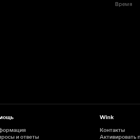
Время
мощь
Wink
формация
Контакты
просы и ответы
Активировать 