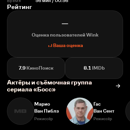
Время
56 мин / 00:56
Рейтинг
—
Оценка пользователей Wink
Ваша оценка
7.9
КиноПоиск
8.1
IMDb
Актёры и съёмочная группа
сериала «Босс»
Марио
Гас
Ван Пиблз
Ван Сент
МВ
Режиссёр
Режиссёр