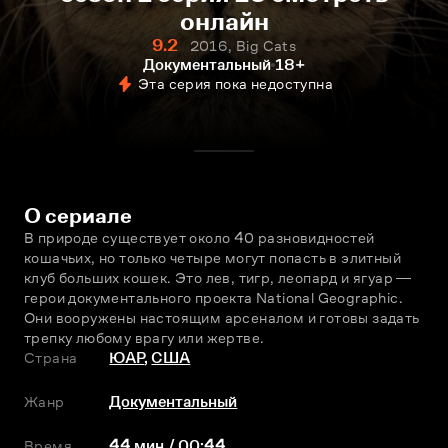
онлайн
9.2
2016, Big Cats
Документальный
18+
Эта серия пока недоступна
О сериале
В природе существует около 40 разновидностей 
кошачьих, но только четыре могут попасть в элитный 
клуб больших кошек. Это лев, тигр, леопард и ягуар ― 
герои документального проекта National Geographic. 
Они вооружены настоящим арсеналом и готовы задать 
трeпку любому врагу или жертве.
Страна
ЮАР
,
США
Жанр
Документальный
Время
44 мин / 00:44