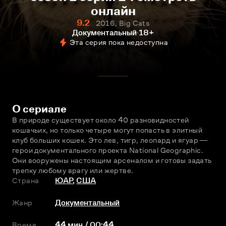
онлайн
9.2
2016, Big Cats
Документальный
18+
Эта серия пока недоступна
О сериале
В природе существует около 40 разновидностей 
кошачьих, но только четыре могут попасть в элитный 
клуб больших кошек. Это лев, тигр, леопард и ягуар ― 
герои документального проекта National Geographic. 
Они вооружены настоящим арсеналом и готовы задать 
трeпку любому врагу или жертве.
Страна
ЮАР
,
США
Жанр
Документальный
Время
44 мин / 00:44