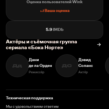
Оценка пользователей Wink
Ваша оценка
5.9
IMDb
Актёры и съёмочная группа
сериала «Бока Норте»
Дани
Дэвид
де ла Орден
Соланс
Дд
ДС
Режиссёр
Актёр
Техническая поддержка
Мы с удовольствием ответим