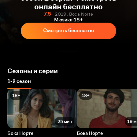
онлайн бесплатно
7.5
2019, Boca Norte
Мюзикл
18+
Смотреть бесплатно
Сезоны и серии
1-й сезон
18+
18+
25 мин
19 м
Бока Норте
Бока Норте