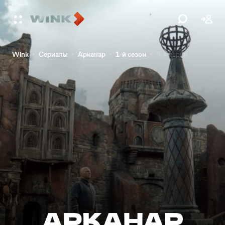
Wink
Сериалы
Арканар
1-й сезон
5-я серия