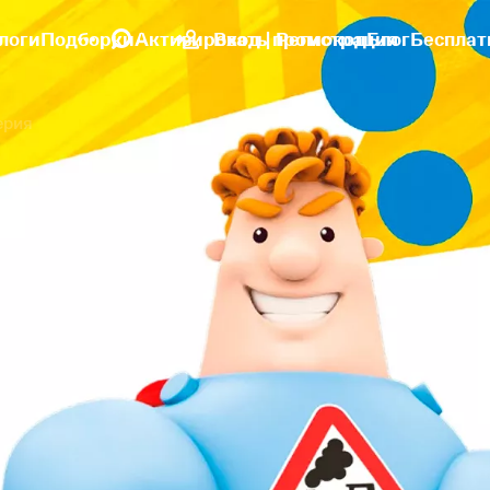
логи
Подборки
Активировать промокод
Вход | Регистрация
Блог
Бесплат
ерия