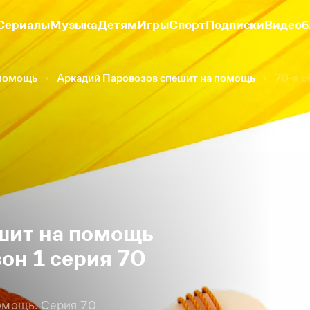
Сериалы
Музыка
Детям
Игры
Спорт
Подписки
Видеоб
 помощь
Аркадий Паровозов спешит на помощь
70-я с
шит на помощь
он 1 серия 70
омощь. Серия 70