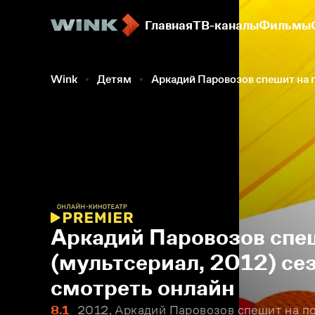
Главная
ТВ-каналы
Фильмы
Wink
Детям
Аркадий Паровозов спешит на
Аркадий Паровозов спе
(мультсериал, 2012) сез
смотреть онлайн
8.1
2012, Аркадий Паровозов спешит на п