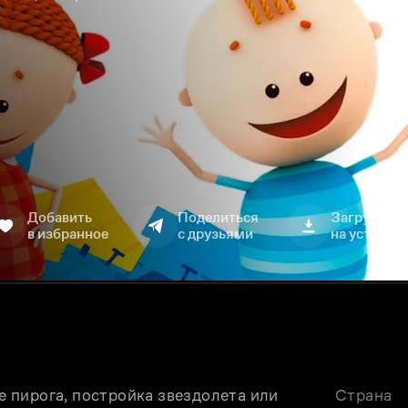
Добавить
Поделиться
Загрузить
в избранное
с друзьями
на устройс
пирога, постройка звездолета или 
Страна