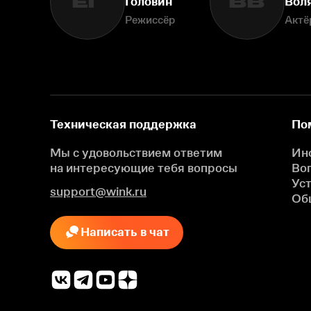
ЕГ
ВВ
Головин
Вол
Режиссёр
Актё
Техническая поддержка
По
Мы с удовольствием ответим
Ин
на интересующие
тебя вопросы
Во
Ус
support@wink.ru
Об
Написать в чат