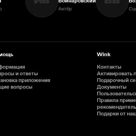
ИВ
ВВ
я
Войнаровский
Во
р
Актёр
Сц
мощь
Wink
формация
Контакты
просы и ответы
Активировать 
тановка приложения
Подарочный с
щие вопросы
Документы
Пользовательс
Правила прим
рекомендатель
Подарки от на