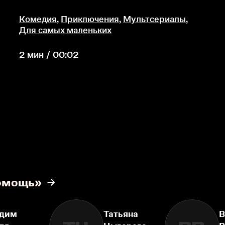
Комедия
,
Приключения
,
Мультсериалы
,
Для самых маленьких
2 мин / 00:02
помощь»
дим
Татьяна
В