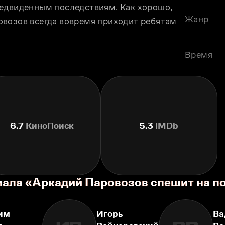
едвиденным последствиям. Как хорошо, 
Жанр
возов всегда вовремя приходит ребятам 
Время
6.7
КиноПоиск
5.3
IMDb
иала «Аркадий Паровозов спешит на 
им
Игорь
Ва