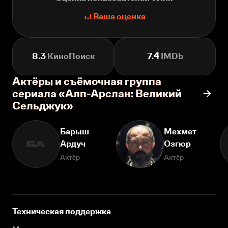
Ваша оценка
8.3
КиноПоиск
7.4
IMDb
Актёры и съёмочная группа
сериала «Алп-Арслан: Великий
Сельджук»
Барыш
Мехмет
Ардуч
Озгюр
БА
Актёр
Актёр
Техническая поддержка