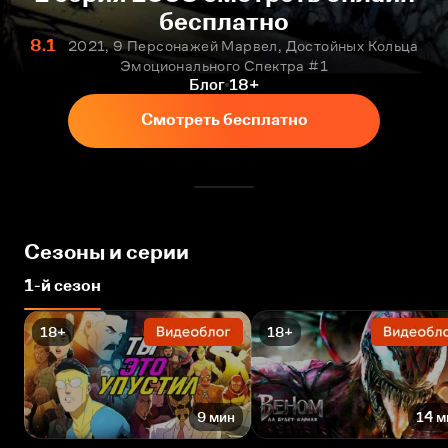
бесплатно
8.1
2021, 9 Персонажей Марвел, Достойных Кольца
Эмоционального Спектра #1
Блог
18+
Смотреть бесплатно
Сезоны и серии
1-й сезон
18+
18+
9 мин
14 м