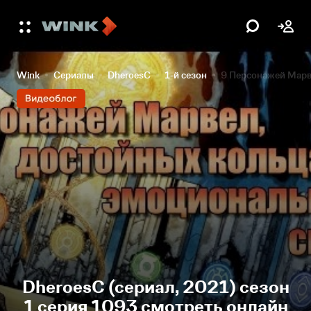
Wink
Сериалы
DheroesC
1-й сезон
9 Персонажей Марв
DheroesC (сериал, 2021) сезон
1 серия 1093 смотреть онлайн