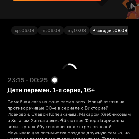
ср, 05.08
чт, 06.08
пт, 07.08
сегодня, 08.08
вс
23:15 - 00:25
Дети перемен. 1-я серия
,
16+
Семейная сага на фоне слома эпох. Новый взгляд на 
противоречивые 90-е в сериале с Викторией 
Исаковой, Славой Копейкиным, Макаром Хлебниковым 
и Хетагом Хинчаговым. 45-летняя Флора Борисовна 
водит троллейбус и воспитывает трех сыновей. 
Неунывающая оптимистка создала дружную семью, но 
жестокое время вносит свои коррективы. Теперь у 