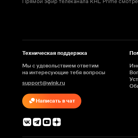
Прямой эфир телеканала KHL Prime смотре
Техническая поддержка
По
Мы с удовольствием ответим
Ин
на интересующие
тебя вопросы
Во
Ус
support@wink.ru
Об
Написать в чат