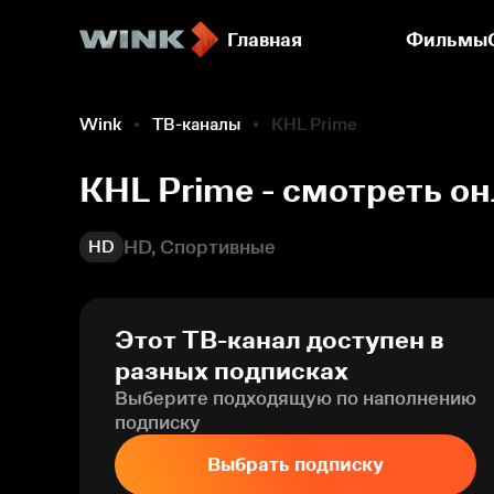
Главная
ТВ-каналы
Фильмы
Wink
ТВ-каналы
KHL Prime
KHL Prime - смотреть о
HD, Спортивные
HD
Этот ТВ-канал доступен в
разных подписках
Выберите подходящую по наполнению
подписку
Выбрать подписку