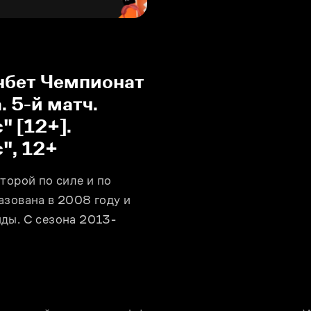
нбет Чемпионат
 5-й матч.
" [12+].
с"
,
12+
орой по силе и по 
зована в 2008 году и 
ды. С сезона 2013-