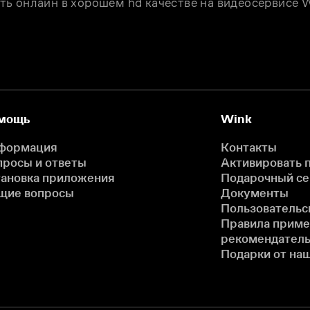
ть онлайн в хорошем hd качестве на видеосервисе W
мощь
Wink
формация
Контакты
просы и ответы
Активировать 
тановка приложения
Подарочный с
щие вопросы
Документы
Пользовательс
Правила прим
рекомендатель
Подарки от на