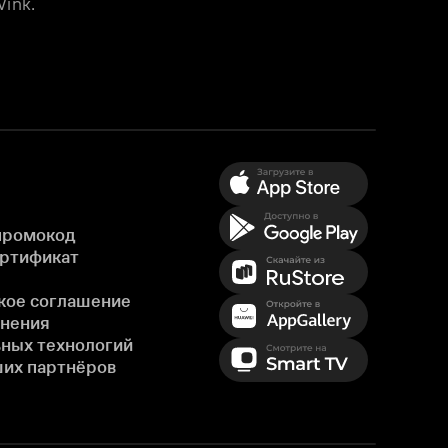
ink.
промокод
ертификат
кое соглашение
енения
ных технологий
ших партнёров